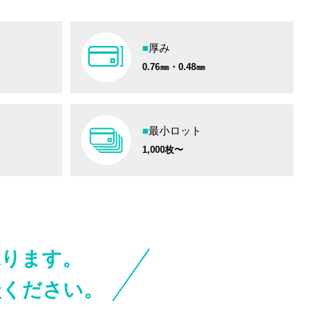
■
厚み
0.76㎜・0.48㎜
■
最小ロット
1,000枚〜
承ります。
談ください。