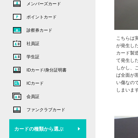
メンバーズカード
ポイントカード
診察券カード
こちらは
社員証
が発生し
カード製
学生証
て発生し
しかし、
IDカード/身分証明書
ば全面が
い傷なの
ICカード
しまいま
会員証
ファンクラブカード
カードの種類から選ぶ