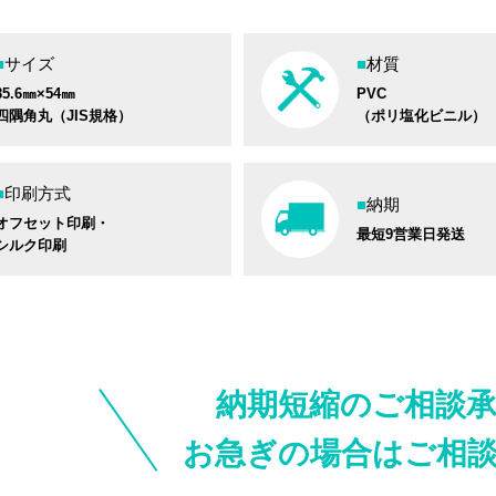
■
サイズ
■
材質
85.6㎜×54㎜
PVC
四隅角丸（JIS規格）
（ポリ塩化ビニル）
■
印刷方式
■
納期
オフセット印刷・
最短9営業日発送
シルク印刷
納期短縮のご相談
お急ぎの場合はご相