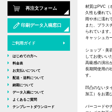
材質はPVC（
再注文フォーム
久性も優れて
雨や水に濡れ
印刷データ入稿窓口
また、プラスチ
られています
キャッシュカ
ご利用ガイド
ショップ・美
はじめての方へ
してお使いい
高級感の演出が
料金表
長期間使用の
お支払いについて
す。
配送・送料について
納期について
凹凸のないタ
データ入稿について
加工）をお選
よくあるご質問
バーコードや
テンプレートダウンロード