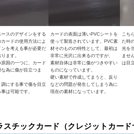
ベースのデザインをする
カードの表面は薄いPVCシートを
こち
のカードの使用方法によ
使って製造されています。PVC素
た時
インを考える事が必要だ
材そのものの特性として、最初は
光を
おります。
非常に光沢に出来るのですが、
ませ
つ原因の一つに、カード
素材自体は非常に傷がつきやすい
は目
滑な為に傷が目立つま
ものになっています。
硬い素材で作成してまうと、反り
ト調にする事で傷を目立
などの問題が発生してしまう為に
る事は可能です。
現在の素材になっています。
プラスチックカード（クレジットカード