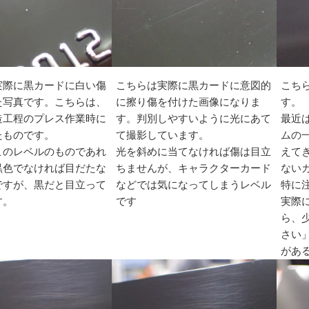
実際に黒カードに白い傷
こちらは実際に黒カードに意図的
こち
た写真です。こちらは、
に擦り傷を付けた画像になりま
す。
造工程のプレス作業時に
す。判別しやすいように光にあて
最近
たものです。
て撮影しています。
ムの
このレベルのものであれ
光を斜めに当てなければ傷は目立
えて
黒色でなければ目だたな
ちませんが、キャラクターカード
ない
ですが、黒だと目立って
などでは気になってしまうレベル
特に
す。
です
実際
ら、
さい
があ