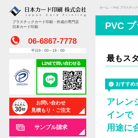
ホーム
>
PVC プラスチッ
プラスチックカード印刷・作成の専門店
PVC
日本カード印刷
06-6867-7778
平日9：00～18：00
最もス
おすすめ
アレン
お問い合わせ
見積もり・ご注文
インで
用途に
サンプル請求