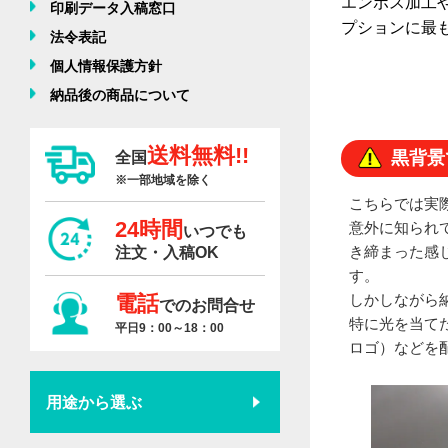
エンボス加工
印刷データ入稿窓口
プションに最
法令表記
個人情報保護方針
納品後の商品について
送料無料!!
黒背景
全国
※一部地域を除く
こちらでは実
24時間
意外に知られ
いつでも
き締まった感
注文・入稿OK
す。
電話
しかしながら
でのお問合せ
特に光を当て
平日9：00～18：00
ロゴ）などを
用途から選ぶ