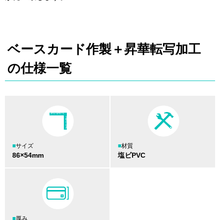
ベースカード作製＋昇華転写加工
の仕様一覧
■
サイズ
■
材質
86×54mm
塩ビPVC
■
厚み