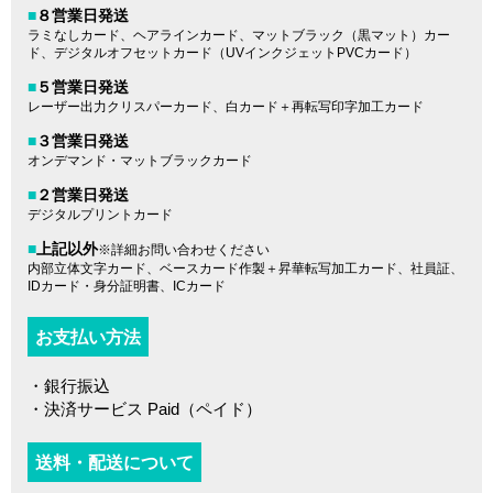
■
８営業日発送
ラミなしカード、ヘアラインカード、マットブラック（黒マット）カー
ド、デジタルオフセットカード（UVインクジェットPVCカード）
■
５営業日発送
レーザー出力クリスパーカード、白カード＋再転写印字加工カード
■
３営業日発送
オンデマンド・マットブラックカード
■
２営業日発送
デジタルプリントカード
■
上記以外
※詳細お問い合わせください
内部立体文字カード、ベースカード作製＋昇華転写加工カード、社員証、
IDカード・身分証明書、ICカード
お支払い方法
・銀行振込
・決済サービス Paid（ペイド）
送料・配送について