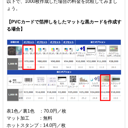
以下で、1000枚作成した場合の料金を比較してみまし
ょう。
【PVCカードで箔押しをしたマットな黒カードを作成す
る場合】
表1色／裏1色 ：70.0円／枚
マット加工 ：無料
ホットスタンプ：14.0円／枚