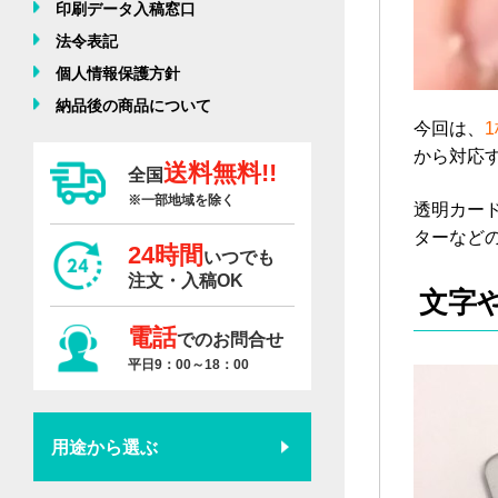
印刷データ入稿窓口
法令表記
個人情報保護方針
納品後の商品について
今回は、
から対応
送料無料!!
全国
※一部地域を除く
透明カー
ターなど
24時間
いつでも
注文・入稿OK
文字
電話
でのお問合せ
平日9：00～18：00
用途から選ぶ