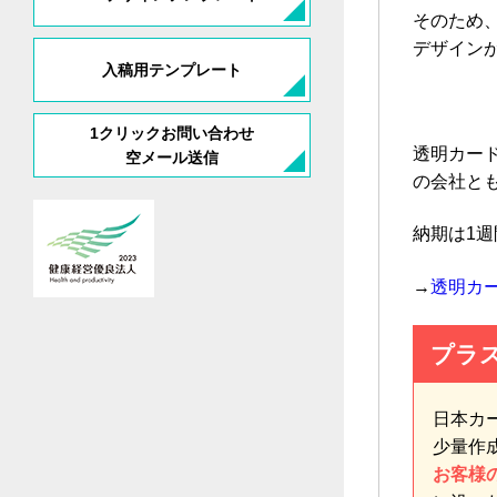
そのため
デザイン
入稿用テンプレート
1クリックお問い合わせ
透明カー
空メール送信
の会社と
納期は1
→
透明カ
プラ
日本カ
少量作
お客様