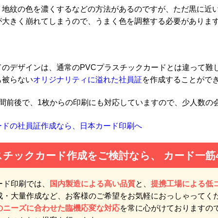
、地紋の色を濃くするなどの方法があるのですが、ただ黒に近
が大きく崩れてしまうので、うまく色を調整する必要がありま
ドのデザインは、通常のPVCプラスチックカードとは違って難
も被らない
オリジナリティに溢れた社員証
を作成することがで
週間前後で、1枚からの印刷にも対応していますので、少人数の
ードの社員証作成なら、日本カード印刷へ
スチックカード作成をご検討なら、
カード一筋
ード印刷では、
国内製造による高い品質
と、
提携工場による低
成・大量作成など、お客様のご希望をお気軽におっしゃってく
のニーズに合わせた臨機応変な対応
を常に心がけておりますの