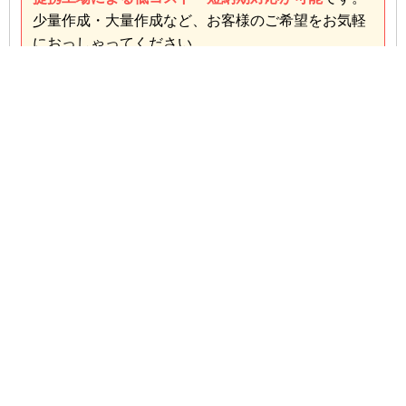
少量作成・大量作成など、お客様のご希望をお気軽
におっしゃってください。
お客様のニーズに合わせた臨機応変な対応
を常に心
がけておりますので、用途によって異なりますが、
その内容に沿ったベストなご提案を行います。
お問い合わせ・お見積りはこちら
無料サンプル請求はこちら