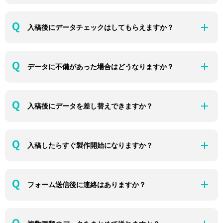
入稿後にデータチェックはしてもらえますか？
データに不備があった場合はどうなりますか？
入稿後にデータを差し替えできますか？
入稿したらすぐ製作開始になりますか？
フォーム送信後に連絡はありますか？