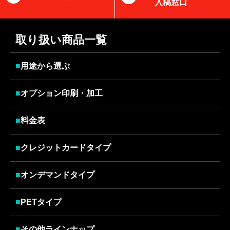
入稿窓口
取り扱い商品一覧
■
用途から選ぶ
■
オプション印刷・加工
■
料金表
■
クレジットカードタイプ
■
オンデマンドタイプ
■
PETタイプ
■
その他ラインナップ