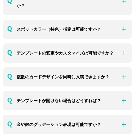
か？
スポットカラー（特色）指定は可能ですか？
テンプレートの変更やカスタマイズは可能ですか？
複数のカードデザインを同時に入稿できますか？
テンプレートが開けない場合はどうすれば？
金や銀のグラデーション表現は可能ですか？