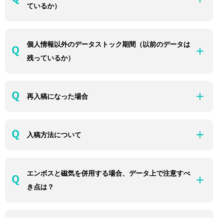
ているか）
個人情報以外のデータストック期間（以前のデータは
残っているか）
再入稿になった場合
入稿方法について
エンボスと磁気を併用する場合、データ上で注意すべ
き点は？