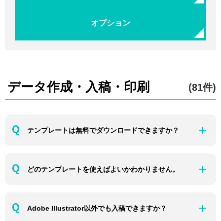
オプション
データ作成・入稿・印刷
(81件)
テンプレートは無料でダウンロードできますか？
どのテンプレートを使えばよいかわかりません。
Adobe Illustrator以外でも入稿できますか？