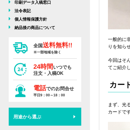
印刷データ入稿窓口
法令表記
個人情報保護方針
納品後の商品について
一般的に
送料無料!!
全国
りを知ら
※一部地域を除く
今回はそん
24時間
いつでも
てご紹介
注文・入稿OK
カー
電話
でのお問合せ
平日9：00～18：00
まず、光
カードで
用途から選ぶ