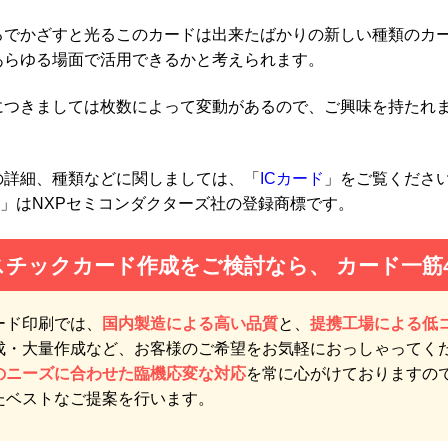
ろでかざすと光るこのカードは出来たばかりの新しい種類のカ
あらゆる場面で活用できるかと考えられます。
につきましては枚数によって変動があるので、ご興味を持たれ
ドの詳細、種類などに関しましては、「
ICカード
」をご覧くださ
are」はNXPセミコンダクターズ社の登録商標です。
スチックカード作成をご検討なら、
カード一筋
ード印刷では、
国内製造による高い品質
と、
提携工場による低
成・大量作成など、お客様のご希望をお気軽におっしゃってく
のニーズに合わせた臨機応変な対応
を常に心がけておりますの
たベストなご提案を行います。