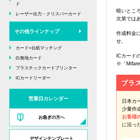
ド
暗いとこ
レーザー出力・クリスパーカード
次第では
その他ラインナップ
作成料金
せ。
カード+台紙マッチング
ICカー
白無地カード
※「Mif
プラスチックカードプリンター
ICカードリーダー
プラ
営業日カレンダー
日本カ
少量作
お客様
お急ぎの方へ
に沿っ
デザインテンプレート