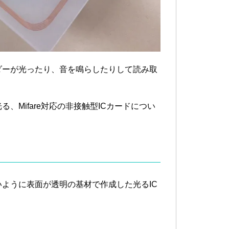
ダーが光ったり、音を鳴らしたりして読み取
Mifare対応の非接触型ICカードについ
ように表面が透明の基材で作成した光るIC