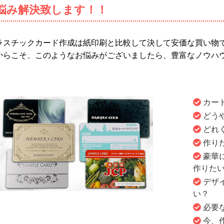
悩み解決致します！！
ラスチックカード作成は紙印刷と比較して決して安価な買い物
からこそ、このようなお悩みがございましたら、豊富なノウハ
。
カー
どう
どれ
作り
豪華
作りた
デザ
い？
必要
今、