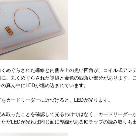
角くめぐらされた導線と内側左上の黒い四角が、コイル式アンテ
別に、丸くめぐらされた導線と金色の四角い部分があります。
分の真ん中にLEDが埋め込まれています。
ドをカードリーダーに近づけると、LEDが光ります。
読み取ったことを確認して光るわけではなく、カードリーダー
。ただLEDが光れば同じ面に導線があるICチップの読み取りも