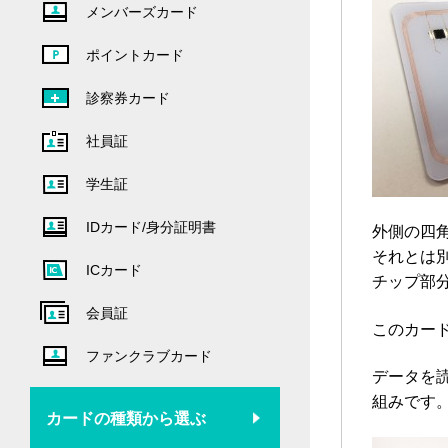
メンバーズカード
ポイントカード
診察券カード
社員証
学生証
IDカード/身分証明書
外側の四
それとは
ICカード
チップ部
会員証
このカー
ファンクラブカード
データを
組みです
カードの種類から選ぶ