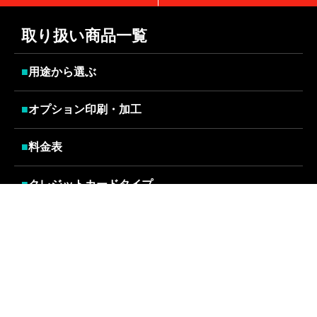
取り扱い商品一覧
■
用途から選ぶ
■
オプション印刷・加工
■
料金表
■
クレジットカードタイプ
■
オンデマンドタイプ
■
PETタイプ
■
その他ラインナップ