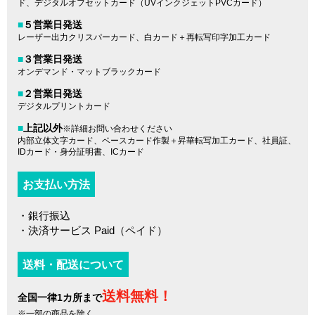
ド、デジタルオフセットカード（UVインクジェットPVCカード）
■
５営業日発送
レーザー出力クリスパーカード、白カード＋再転写印字加工カード
■
３営業日発送
オンデマンド・マットブラックカード
■
２営業日発送
デジタルプリントカード
■
上記以外
※詳細お問い合わせください
内部立体文字カード、ベースカード作製＋昇華転写加工カード、社員証、
IDカード・身分証明書、ICカード
お支払い方法
・銀行振込
・決済サービス Paid（ペイド）
送料・配送について
送料無料！
全国一律1カ所まで
※一部の商品を除く