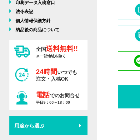
印刷データ入稿窓口
法令表記
個人情報保護方針
納品後の商品について
送料無料!!
全国
※一部地域を除く
24時間
いつでも
注文・入稿OK
電話
でのお問合せ
平日9：00～18：00
用途から選ぶ