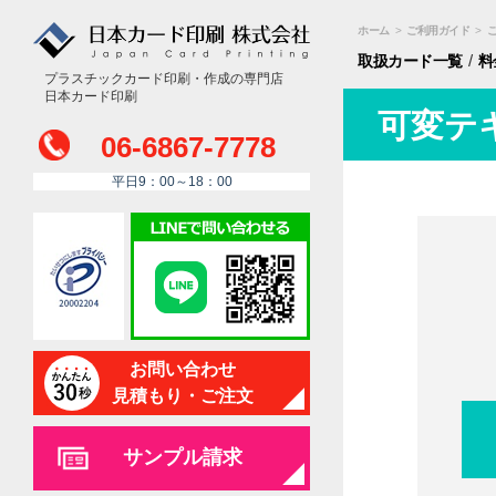
ホーム
>
ご利用ガイド
>
/
取扱カード
一覧
料
プラスチックカード印刷・作成の専門店
日本カード印刷
可変テ
06-6867-7778
平日9：00～18：00
お問い合わせ
見積もり・ご注文
サンプル請求