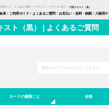
ご利用ガイド：よくあるご質問
>
オプション
>
オプション加工
>
可変テキスト（黒）
/
/
/
/
金表
ご利用ガイド
よくあるご質問
お支払い・
送料・納期
入稿用
テ
キスト（黒） | よくあるご質問
カードの種類ごと
全般