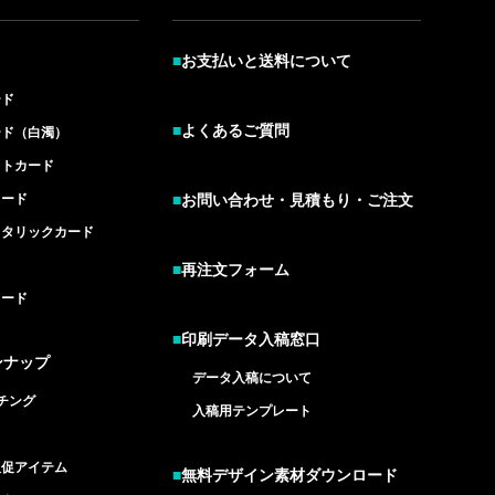
■
お支払いと送料について
ード
■
よくあるご質問
ード（白濁）
イトカード
カード
■
お問い合わせ・見積もり・ご注文
メタリックカード
■
再注文フォーム
カード
■
印刷データ入稿窓口
ンナップ
データ入稿について
チング
入稿用テンプレート
ド
販促アイテム
■
無料デザイン素材ダウンロード