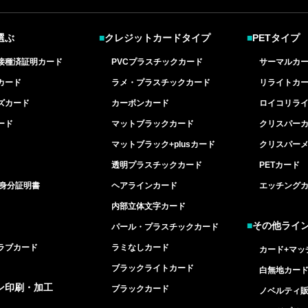
選ぶ
■
クレジットカードタイプ
■
PETタイプ
接種済証明カード
PVCプラスチックカード
サーマルカ
カード
ラメ・プラスチックカード
リライトカ
ズカード
カーボンカード
ロイコリラ
ード
マットブラックカード
クリスパー
マットブラック+plusカード
クリスパー
透明プラスチックカード
PETカード
/身分証明書
ヘアラインカード
エッチング
内部立体文字カード
■
その他ライ
パール・プラスチックカード
ラブカード
ラミなしカード
カード+マッ
ブラックライトカード
白無地カー
ン印刷・加工
ブラックカード
ノベルティ