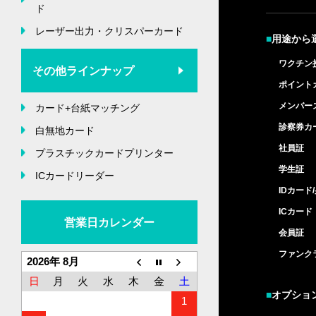
ド
レーザー出力・クリスパーカード
■
用途から
ワクチン
その他ラインナップ
ポイント
メンバー
カード+台紙マッチング
診察券カ
白無地カード
社員証
プラスチックカードプリンター
学生証
ICカードリーダー
IDカード
ICカード
営業日カレンダー
会員証
ファンク
2026年 8月
日
月
火
水
木
金
土
■
オプショ
1