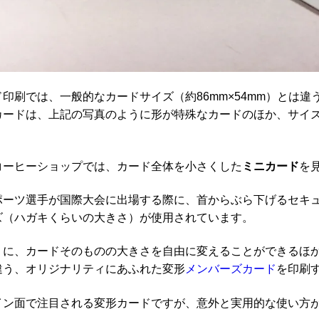
印刷では、一般的なカードサイズ（約86mm×54mm）とは違
カードは、上記の写真のように形が特殊なカードのほか、サイ
コーヒーショップでは、カード全体を小さくした
ミニカード
を
ポーツ選手が国際大会に出場する際に、首からぶら下げるセキ
ズ（ハガキくらいの大きさ）が使用されています。
うに、カードそのものの大きさを自由に変えることができるほ
違う、オリジナリティにあふれた変形
メンバーズカード
を印刷
イン面で注目される変形カードですが、意外と実用的な使い方