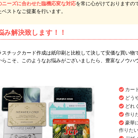
のニーズに合わせた臨機応変な対応
を常に心がけておりますの
たベストなご提案を行います。
悩み解決致します！！
ラスチックカード作成は紙印刷と比較して決して安価な買い物
からこそ、このようなお悩みがございましたら、豊富なノウハ
。
カー
どう
どれ
作り
豪華
作りた