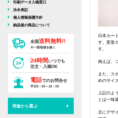
印刷データ入稿窓口
法令表記
個人情報保護方針
納品後の商品について
日本カード
送料無料!!
全国
す。変形
※一部地域を除く
す。
24時間
いつでも
例えば、
注文・入稿OK
また、ス
電話
でのお問合せ
めのサイ
平日9：00～18：00
上記のよ
とは一味
用途から選ぶ
主にデザ