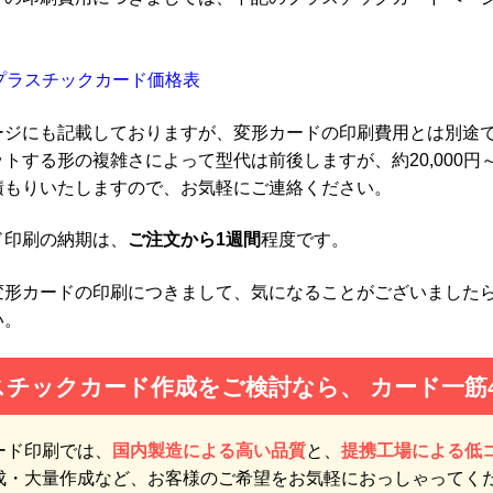
Cプラスチックカード価格表
ージにも記載しておりますが、変形カードの印刷費用とは別途
トする形の複雑さによって型代は前後しますが、約20,000
積もりいたしますので、お気軽にご連絡ください。
ド印刷の納期は、
ご注文から1週間
程度です。
変形カードの印刷につきまして、気になることがございました
い。
スチックカード作成をご検討なら、
カード一筋
ード印刷では、
国内製造による高い品質
と、
提携工場による低
成・大量作成など、お客様のご希望をお気軽におっしゃってく