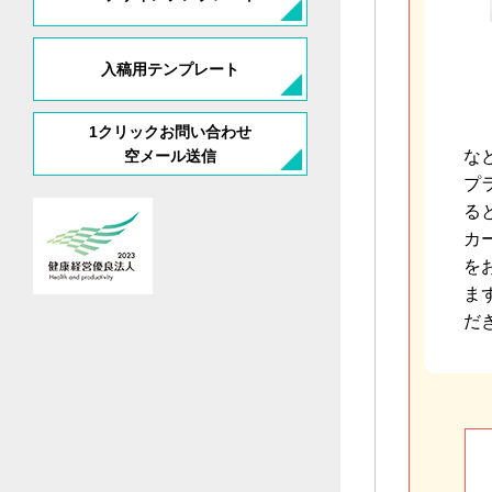
入稿用テンプレート
1クリックお問い合わせ
空メール送信
な
プ
る
カ
を
ま
だ