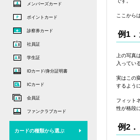
です。
メンバーズカード
ここから
ポイントカード
診察券カード
例1
社員証
上の写真
学生証
入ってい
IDカード/身分証明書
実はこの
ICカード
するよう
会員証
フィット
性が格段
ファンクラブカード
例2
カードの種類から選ぶ