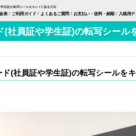
証や学生証)の転写シールをキレイに貼る方法
/
/
/
/
金表
ご利用ガイド
よくあるご質問
お支払い・
送料・納期
入稿用
テ
ード(社員証や学生証)の転写シー
カード(社員証や学生証)の転写シールを