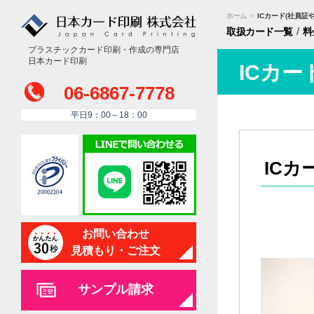
ホーム
>
ICカード(社員
/
取扱カード
一覧
料
プラスチックカード印刷・作成の専門店
日本カード印刷
ICカ
06-6867-7778
平日9：00～18：00
IC
お問い合わせ
見積もり・ご注文
サンプル請求