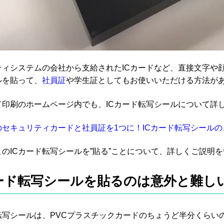
ティシステムの会社から支給されたICカードなど、直接文字や
ルを貼って、
社員証
や学生証としてもお使いいただける方法が
ド印刷のホームページ内でも、ICカード転写シールについて詳
のセキュリティカードと社員証を1つに！ICカード転写シールの
のICカード転写シールを”貼る”ことについて、詳しくご説明
カード転写シールを貼るのは意外と難し
ド転写シールは、PVCプラスチックカードのちょうど半分くらい