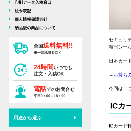
印刷データ入稿窓口
法令表記
個人情報保護方針
納品後の商品について
セキュリ
送料無料!!
全国
転写シー
※一部地域を除く
日本カー
24時間
いつでも
注文・入稿OK
→
お持ち
電話
今回は、こ
でのお問合せ
平日9：00～18：00
IC
用途から選ぶ
ICカー