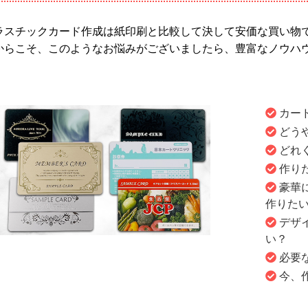
ラスチックカード作成は紙印刷と比較して決して安価な買い物
からこそ、このようなお悩みがございましたら、豊富なノウハ
。
カー
どう
どれ
作り
豪華
作りた
デザ
い？
必要
今、