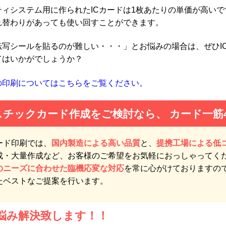
ティシステム用に作られたICカードは1枚あたりの単価が高いで
れ替わりがあっても使い回すことができます。
転写シールを貼るのが難しい・・・」とお悩みの場合は、ぜひI
てはいかがでしょうか？
の印刷についてはこちらをご覧ください。
スチックカード作成をご検討なら、
カード一筋
ード印刷では、
国内製造による高い品質
と、
提携工場による低
成・大量作成など、お客様のご希望をお気軽におっしゃってく
のニーズに合わせた臨機応変な対応
を常に心がけておりますの
たベストなご提案を行います。
悩み解決致します！！