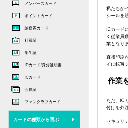
メンバーズカード
私たちが
シールを
ポイントカード
診察券カード
ICカー
く従業員
社員証
業となり
学生証
直接印刷
イに転写
IDカード/身分証明書
ICカード
作業
会員証
ただ、I
ファンクラブカード
付けを外
カードの種類から選ぶ
セキュリ