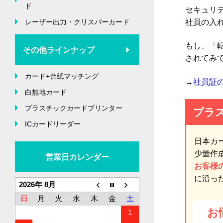
ド
セキュリ
レーザー出力・クリスパーカード
社員の入
もし、「
その他ラインナップ
されてみ
カード+台紙マッチング
→
社員証
白無地カード
プラスチックカードプリンター
プラ
ICカードリーダー
日本カ
少量作
営業日カレンダー
お客様
に沿っ
2026年 8月
日
月
火
水
木
金
土
お
1