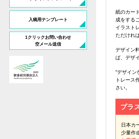
紙のカー
入稿用テンプレート
成をする
イラスト
ただけれ
1クリックお問い合わせ
空メール送信
デザイン
ば、デザ
“デザイ
トレース
さい。
プラ
日本カ
少量作