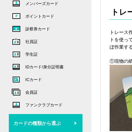
メンバーズカード
トレ
ポイントカード
診察券カード
トレース
トを使っ
社員証
ぼ作業す
学生証
①現物の
IDカード/身分証明書
ICカード
会員証
ファンクラブカード
カードの種類から選ぶ