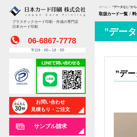
ホーム
>
”データなし”か
/
取扱カード
一覧
料
プラスチックカード印刷・作成の専門店
日本カード印刷
”デー
06-6867-7778
平日9：00～18：00
”デ
お問い合わせ
見積もり・ご注文
サンプル請求