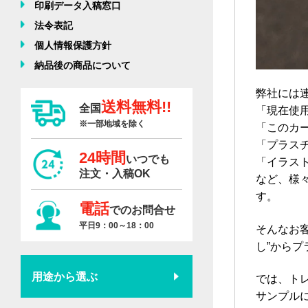
印刷データ入稿窓口
法令表記
個人情報保護方針
納品後の商品について
弊社には
送料無料!!
全国
「現在使
※一部地域を除く
「このカ
「プラス
24時間
いつでも
「イラス
注文・入稿OK
など、様
す。
電話
でのお問合せ
平日9：00～18：00
そんなお
し”から
用途から選ぶ
では、ト
サンプル