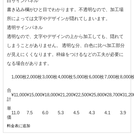
白サインパネル
書き込み欄がひと目でわかります。不透明なので、加工場
所によっては文字やデザインが隠れてしまいます。
透明サインパネル
透明なので、文字やデザインの上から加工しても、隠れて
しまうことがありません。 透明な分、白色に比べ加工部分
が見えにくくなります。枠線をつけるなどの工夫が必要に
なる場合があります。
1,000枚
2,000枚
3,000枚
4,000枚
5,000枚
6,000枚
7,000枚
8,000
合
¥11,000
¥15,000
¥18,000
¥21,200
¥22,500
¥25,800
¥28,700
¥31,20
計
単
11.0
7.5
6.0
5.3
4.5
4.3
4.1
3.9
価
料金表に追加