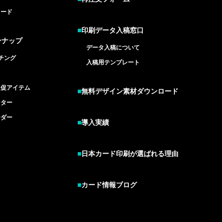
カード
■
印刷データ入稿窓口
ンナップ
データ入稿について
チング
入稿用テンプレート
ド
販促アイテム
■
無料デザイン素材ダウンロード
ンター
ーダー
■
導入実績
■
日本カード印刷が選ばれる理由
■
カード情報ブログ