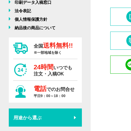
印刷データ入稿窓口
法令表記
個人情報保護方針
納品後の商品について
送料無料!!
全国
※一部地域を除く
24時間
いつでも
注文・入稿OK
電話
でのお問合せ
平日9：00～18：00
用途から選ぶ