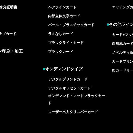
/身分証明書
ヘアラインカード
エッチング
内部立体文字カード
■
その他ライ
パール・プラスチックカード
ラブカード
ラミなしカード
カード+マッ
ブラックライトカード
白無地カー
ン印刷・加工
ブラックカード
ノベルティ
カードプリ
■
オンデマンドタイプ
ICカードリ
デジタルプリントカード
デジタルオフセットカード
オンデマンド・マットブラックカー
ド
レーザー出力クリスパーカード