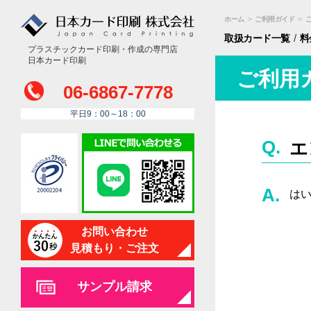
ホーム
>
ご利用ガイド
>
/
取扱カード
一覧
料
プラスチックカード印刷・作成の専門店
日本カード印刷
ご利用
06-6867-7778
平日9：00～18：00
エ
は
お問い合わせ
見積もり・ご注文
サンプル請求