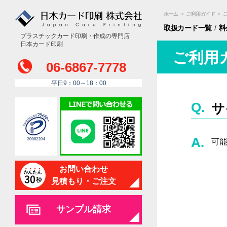
ホーム
>
ご利用ガイド
>
/
取扱カード
一覧
料
プラスチックカード印刷・作成の専門店
日本カード印刷
ご利用
06-6867-7778
平日9：00～18：00
サ
可
お問い合わせ
見積もり・ご注文
サンプル請求