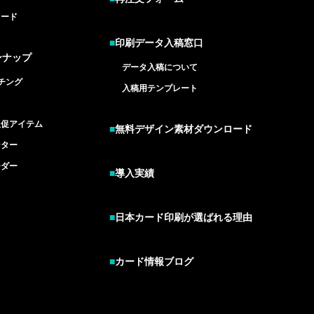
カード
■
印刷データ入稿窓口
ンナップ
データ入稿について
チング
入稿用テンプレート
ド
販促アイテム
■
無料デザイン素材ダウンロード
ンター
ーダー
■
導入実績
■
日本カード印刷が選ばれる理由
■
カード情報ブログ