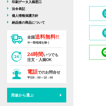
印刷データ入稿窓口
法令表記
個人情報保護方針
納品後の商品について
送料無料!!
全国
※一部地域を除く
24時間
いつでも
注文・入稿OK
電話
でのお問合せ
平日9：00～18：00
用途から選ぶ