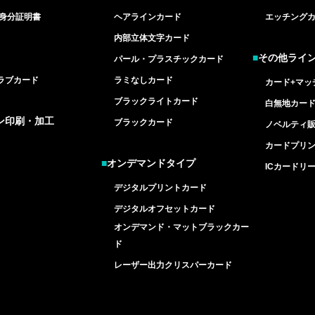
/身分証明書
ヘアラインカード
エッチング
内部立体文字カード
■
その他ライ
パール・プラスチックカード
ラブカード
ラミなしカード
カード+マッ
ブラックライトカード
白無地カー
ン印刷・加工
ブラックカード
ノベルティ
カードプリ
■
オンデマンドタイプ
ICカードリ
デジタルプリントカード
デジタルオフセットカード
オンデマンド・マットブラックカー
ド
レーザー出力クリスパーカード