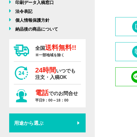
印刷データ入稿窓口
法令表記
個人情報保護方針
納品後の商品について
送料無料!!
全国
※一部地域を除く
24時間
いつでも
注文・入稿OK
電話
でのお問合せ
平日9：00～18：00
用途から選ぶ