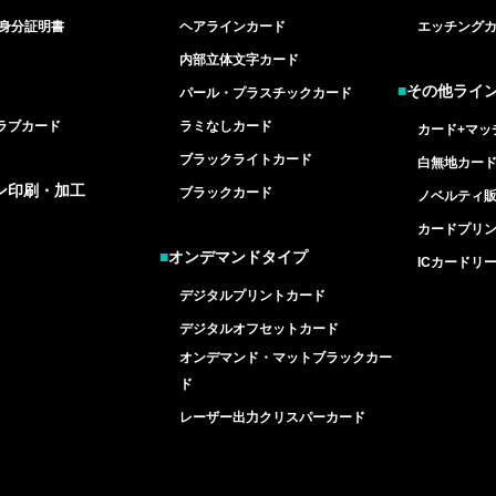
/身分証明書
ヘアラインカード
エッチング
内部立体文字カード
■
その他ライ
パール・プラスチックカード
ラブカード
ラミなしカード
カード+マッ
ブラックライトカード
白無地カー
ン印刷・加工
ブラックカード
ノベルティ
カードプリ
■
オンデマンドタイプ
ICカードリ
デジタルプリントカード
デジタルオフセットカード
オンデマンド・マットブラックカー
ド
レーザー出力クリスパーカード