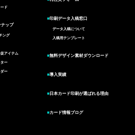
カード
■
印刷データ入稿窓口
ンナップ
データ入稿について
チング
入稿用テンプレート
ド
販促アイテム
■
無料デザイン素材ダウンロード
ンター
ーダー
■
導入実績
■
日本カード印刷が選ばれる理由
■
カード情報ブログ