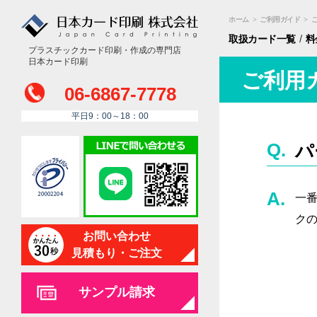
ホーム
>
ご利用ガイド
>
/
取扱カード
一覧
料
プラスチックカード印刷・作成の専門店
日本カード印刷
ご利用
06-6867-7778
平日9：00～18：00
パ
一
ク
お問い合わせ
見積もり・ご注文
サンプル請求