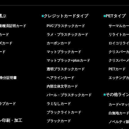
選ぶ
■
クレジットカードタイプ
■
PETタイプ
接種済証明カード
PVCプラスチックカード
サーマルカ
カード
ラメ・プラスチックカード
リライトカ
ズカード
カーボンカード
ロイコリラ
ード
マットブラックカード
クリスパー
マットブラック+plusカード
クリスパー
透明プラスチックカード
PETカード
/身分証明書
ヘアラインカード
エッチング
内部立体文字カード
■
その他ライ
パール・プラスチックカード
ラブカード
ラミなしカード
カード+マッ
ブラックライトカード
白無地カー
ン印刷・加工
ブラックカード
ノベルティ