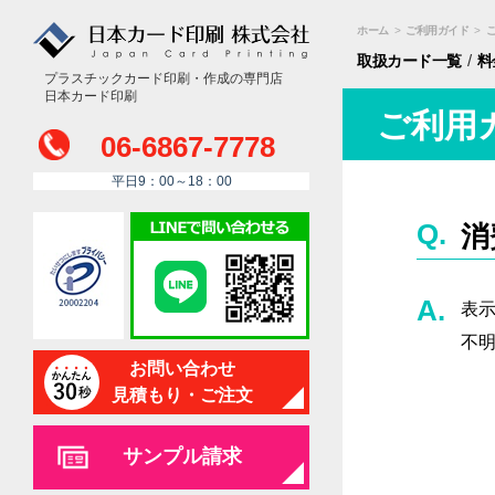
ホーム
>
ご利用ガイド
>
/
取扱カード
一覧
料
プラスチックカード印刷・作成の専門店
日本カード印刷
ご利用
06-6867-7778
平日9：00～18：00
消
表
不
お問い合わせ
見積もり・ご注文
サンプル請求