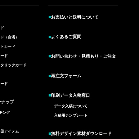
■
お支払いと送料について
ード
■
よくあるご質問
ード（白濁）
イトカード
カード
■
お問い合わせ・見積もり・ご注文
メタリックカード
■
再注文フォーム
カード
■
印刷データ入稿窓口
ンナップ
データ入稿について
チング
入稿用テンプレート
ド
販促アイテム
■
無料デザイン素材ダウンロード