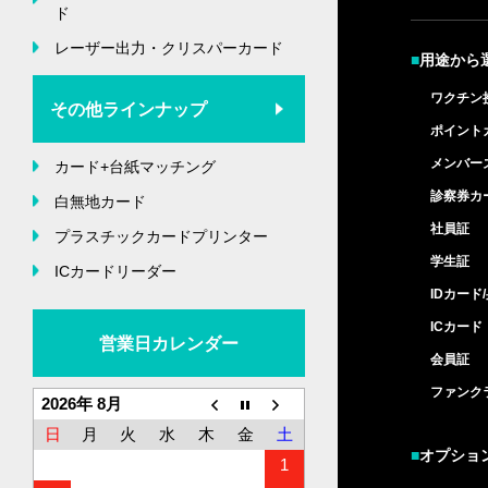
ド
レーザー出力・クリスパーカード
■
用途から
ワクチン
その他ラインナップ
ポイント
メンバー
カード+台紙マッチング
診察券カ
白無地カード
社員証
プラスチックカードプリンター
学生証
ICカードリーダー
IDカード
ICカード
営業日カレンダー
会員証
ファンク
2026年 8月
日
月
火
水
木
金
土
■
オプショ
1