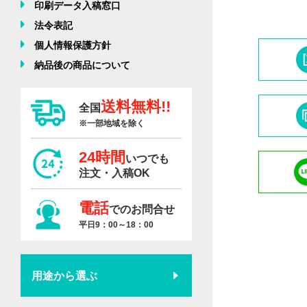
印刷データ入稿窓口
法令表記
個人情報保護方針
納品後の商品について
送料無料!!
全国
※一部地域を除く
24時間
いつでも
注文・入稿OK
電話
でのお問合せ
平日9：00～18：00
用途から選ぶ