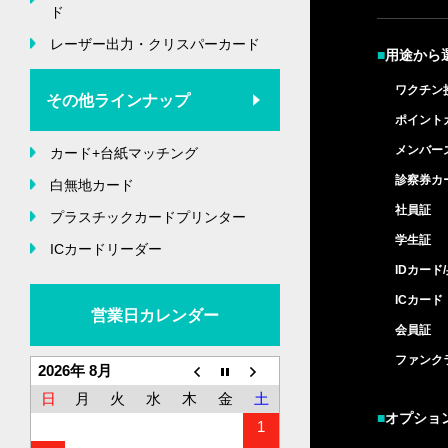
ド
レーザー出力・クリスパーカード
■
用途から
ワクチン
その他ラインナップ
ポイント
メンバー
カード+台紙マッチング
診察券カ
白無地カード
社員証
プラスチックカードプリンター
学生証
ICカードリーダー
IDカード
ICカード
営業日カレンダー
会員証
ファンク
2026年 8月
日
月
火
水
木
金
土
■
オプショ
1