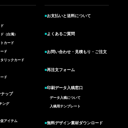
■
お支払いと送料について
ード
■
よくあるご質問
ード（白濁）
イトカード
カード
■
お問い合わせ・見積もり・ご注文
メタリックカード
■
再注文フォーム
カード
■
印刷データ入稿窓口
ンナップ
データ入稿について
チング
入稿用テンプレート
ド
販促アイテム
■
無料デザイン素材ダウンロード