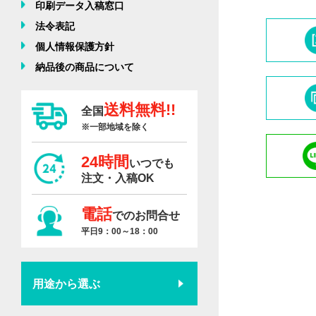
印刷データ入稿窓口
法令表記
個人情報保護方針
納品後の商品について
送料無料!!
全国
※一部地域を除く
24時間
いつでも
注文・入稿OK
電話
でのお問合せ
平日9：00～18：00
用途から選ぶ