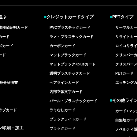
選ぶ
■
クレジットカードタイプ
■
PETタイプ
接種済証明カード
PVCプラスチックカード
サーマルカ
カード
ラメ・プラスチックカード
リライトカ
ズカード
カーボンカード
ロイコリラ
ード
マットブラックカード
クリスパー
マットブラック+plusカード
クリスパー
透明プラスチックカード
PETカード
/身分証明書
ヘアラインカード
エッチング
内部立体文字カード
■
その他ライ
パール・プラスチックカード
ラブカード
ラミなしカード
カード+マッ
ブラックライトカード
白無地カー
ン印刷・加工
ブラックカード
ノベルティ