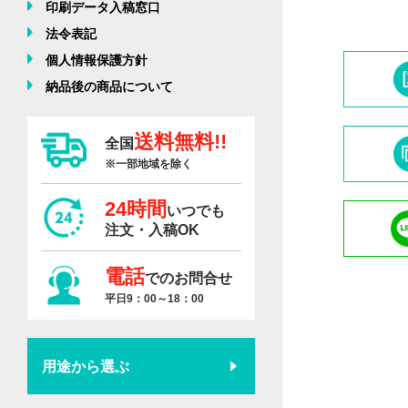
印刷データ入稿窓口
法令表記
個人情報保護方針
納品後の商品について
送料無料!!
全国
※一部地域を除く
24時間
いつでも
注文・入稿OK
電話
でのお問合せ
平日9：00～18：00
用途から選ぶ