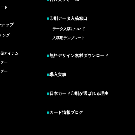
カード
■
印刷データ入稿窓口
ンナップ
データ入稿について
チング
入稿用テンプレート
ド
販促アイテム
■
無料デザイン素材ダウンロード
ンター
ーダー
■
導入実績
■
日本カード印刷が選ばれる理由
■
カード情報ブログ