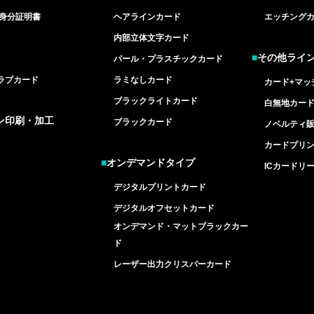
/身分証明書
ヘアラインカード
エッチング
内部立体文字カード
■
その他ライ
パール・プラスチックカード
ラブカード
ラミなしカード
カード+マッ
ブラックライトカード
白無地カー
ン印刷・加工
ブラックカード
ノベルティ
カードプリ
■
オンデマンドタイプ
ICカードリ
デジタルプリントカード
デジタルオフセットカード
オンデマンド・マットブラックカー
ド
レーザー出力クリスパーカード