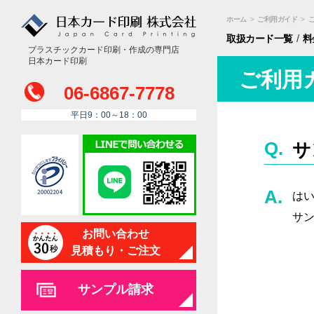
ホーム
>
ご利用ガイド
>
/
取扱カード
一覧
料
プラスチックカード印刷・作成の専門店
日本カード印刷
ご利用
06-6867-7778
平日9：00～18：00
サ
は
サ
お問い合わせ
見積もり・ご注文
サンプル請求