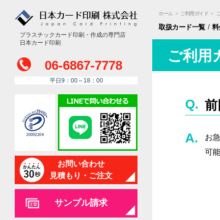
ホーム
>
ご利用ガイド
>
/
取扱カード
一覧
料
プラスチックカード印刷・作成の専門店
日本カード印刷
ご利用
06-6867-7778
平日9：00～18：00
前
お
可
お問い合わせ
見積もり・ご注文
サンプル請求