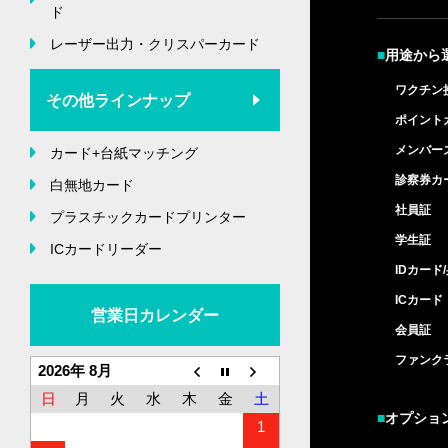
ド
レーザー出力・クリスパーカード
■
用途から
ワクチン
その他ラインナップ
ポイント
メンバー
カード+台紙マッチング
診察券カ
白無地カード
社員証
プラスチックカードプリンター
学生証
ICカードリーダー
IDカード
ICカード
営業日カレンダー
会員証
ファンク
2026年 8月
日
月
火
水
木
金
土
■
オプショ
1