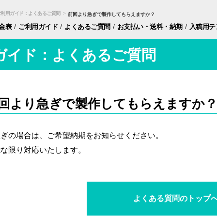
ご利用ガイド：よくあるご質問
>
前回より急ぎで製作してもらえますか？
/
/
/
/
金表
ご利用ガイド
よくあるご質問
お支払い・
送料・納期
入稿用
テ
ガイド：よくあるご質問
回より急ぎで製作してもらえますか
急ぎの場合は、ご希望納期をお知らせください。
能な限り対応いたします。
よくある質問のトップ