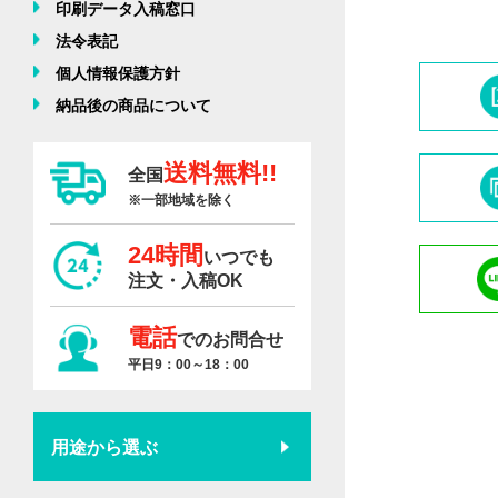
印刷データ入稿窓口
法令表記
個人情報保護方針
納品後の商品について
送料無料!!
全国
※一部地域を除く
24時間
いつでも
注文・入稿OK
電話
でのお問合せ
平日9：00～18：00
用途から選ぶ