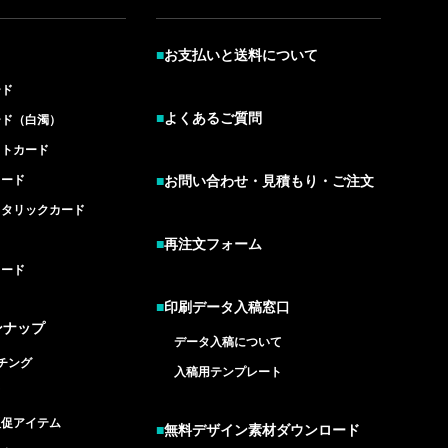
■
お支払いと送料について
ード
■
よくあるご質問
ード（白濁）
イトカード
カード
■
お問い合わせ・見積もり・ご注文
メタリックカード
■
再注文フォーム
カード
■
印刷データ入稿窓口
ンナップ
データ入稿について
チング
入稿用テンプレート
ド
販促アイテム
■
無料デザイン素材ダウンロード