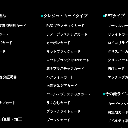
選ぶ
■
クレジットカードタイプ
■
PETタイプ
接種済証明カード
PVCプラスチックカード
サーマルカ
カード
ラメ・プラスチックカード
リライトカ
ズカード
カーボンカード
ロイコリラ
ード
マットブラックカード
クリスパー
マットブラック+plusカード
クリスパー
透明プラスチックカード
PETカード
/身分証明書
ヘアラインカード
エッチング
内部立体文字カード
■
その他ライ
パール・プラスチックカード
ラブカード
ラミなしカード
カード+マッ
ブラックライトカード
白無地カー
ン印刷・加工
ブラックカード
ノベルティ