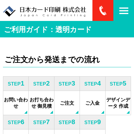
ご利用ガイド：透明カード
ご注文から発送までの流れ
1
2
3
4
5
STEP
STEP
STEP
STEP
STEP
お問い合わ
お打ち合わ
デザインデ
ご注文
ご入金
せ
せ
御見積
ータ
作成
6
7
8
9
STEP
STEP
STEP
STEP