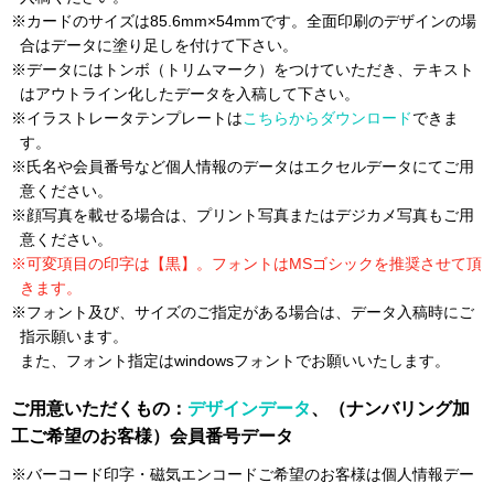
※カードのサイズは85.6mm×54mmです。全面印刷のデザインの場
合はデータに塗り足しを付けて下さい。
※データにはトンボ（トリムマーク）をつけていただき、テキスト
はアウトライン化したデータを入稿して下さい。
※イラストレータテンプレートは
こちらからダウンロード
できま
す。
※氏名や会員番号など個人情報のデータはエクセルデータにてご用
意ください。
※顔写真を載せる場合は、プリント写真またはデジカメ写真もご用
意ください。
※可変項目の印字は【黒】。フォントはMSゴシックを推奨させて頂
きます。
※フォント及び、サイズのご指定がある場合は、データ入稿時にご
指示願います。
また、フォント指定はwindowsフォントでお願いいたします。
ご用意いただくもの：
デザインデータ
、（ナンバリング加
工ご希望のお客様）会員番号データ
※バーコード印字・磁気エンコードご希望のお客様は個人情報デー