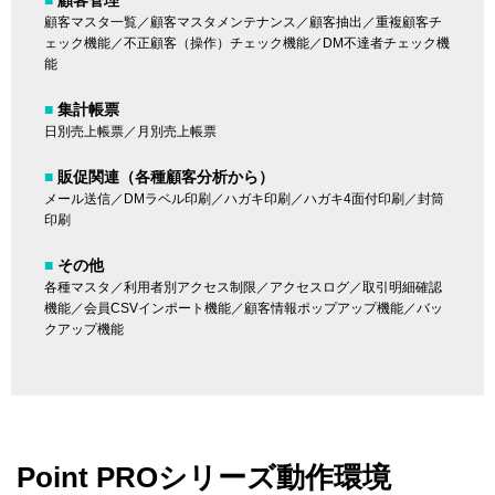
■
顧客管理
顧客マスタ一覧／顧客マスタメンテナンス／顧客抽出／重複顧客チ
ェック機能／不正顧客（操作）チェック機能／DM不達者チェック機
能
■
集計帳票
日別売上帳票／月別売上帳票
■
販促関連（各種顧客分析から）
メール送信／DMラベル印刷／ハガキ印刷／ハガキ4面付印刷／封筒
印刷
■
その他
各種マスタ／利用者別アクセス制限／アクセスログ／取引明細確認
機能／会員CSVインポート機能／顧客情報ポップアップ機能／バッ
クアップ機能
Point PROシリーズ動作環境