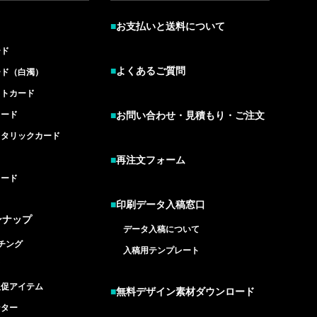
■
お支払いと送料について
ード
■
よくあるご質問
ード（白濁）
イトカード
カード
■
お問い合わせ・見積もり・ご注文
メタリックカード
■
再注文フォーム
カード
■
印刷データ入稿窓口
ンナップ
データ入稿について
チング
入稿用テンプレート
ド
販促アイテム
■
無料デザイン素材ダウンロード
ンター