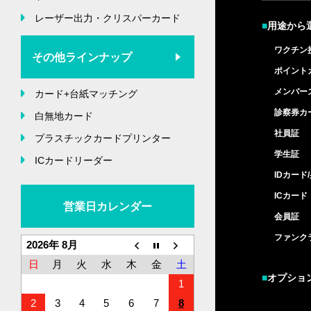
レーザー出力・クリスパーカード
■
用途から
ワクチン
その他ラインナップ
ポイント
メンバー
カード+台紙マッチング
診察券カ
白無地カード
社員証
プラスチックカードプリンター
学生証
ICカードリーダー
IDカード
ICカード
営業日カレンダー
会員証
ファンク
2026年 8月
日
月
火
水
木
金
土
■
オプショ
1
2
3
4
5
6
7
8