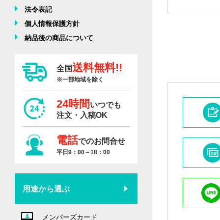
法令表記
個人情報保護方針
納品後の商品について
送料無料!!
全国
※一部地域を除く
24時間
いつでも
注文・入稿OK
電話
でのお問合せ
平日9：00～18：00
用途から選ぶ
メンバーズカード