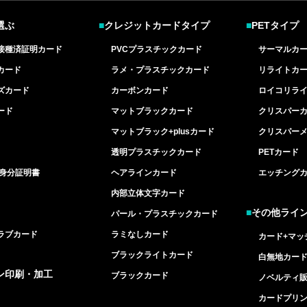
選ぶ
■
クレジットカードタイプ
■
PETタイプ
接種済証明カード
PVCプラスチックカード
サーマルカ
カード
ラメ・プラスチックカード
リライトカ
ズカード
カーボンカード
ロイコリラ
ード
マットブラックカード
クリスパー
マットブラック+plusカード
クリスパー
透明プラスチックカード
PETカード
/身分証明書
ヘアラインカード
エッチング
内部立体文字カード
■
その他ライ
パール・プラスチックカード
ラブカード
ラミなしカード
カード+マッ
ブラックライトカード
白無地カー
ン印刷・加工
ブラックカード
ノベルティ
カードプリ