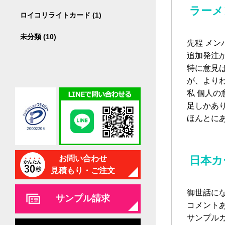
ラーメ
ロイコリライトカード (1)
未分類 (10)
先程 メ
追加発注
特に意見
が、より
私 個人
足しかあ
ほんとに
お問い合わせ
日本カ
見積もり・ご注文
御世話に
サンプル請求
コメント
サンプル