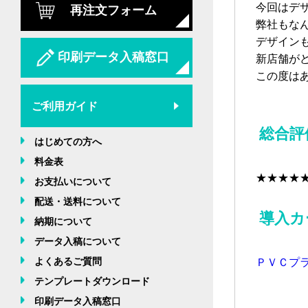
今回はデ
再注文フォーム
弊社もな
デザイン
印刷データ入稿窓口
新店舗が
この度は
ご利用ガイド
総合評
はじめての方へ
料金表
★★★★
お支払いについて
配送・送料について
導入カ
納期について
データ入稿について
よくあるご質問
ＰＶＣプ
テンプレートダウンロード
印刷データ入稿窓口