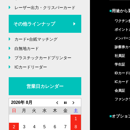
レーザー出力・クリスパーカード
■
用途から
ワクチン
その他ラインナップ
ポイント
メンバー
カード+台紙マッチング
診察券カ
白無地カード
社員証
プラスチックカードプリンター
学生証
ICカードリーダー
IDカード
ICカード
営業日カレンダー
会員証
ファンク
2026年 8月
日
月
火
水
木
金
土
■
オプショ
1
2
3
4
5
6
7
8