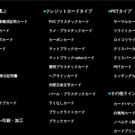
選ぶ
■
クレジットカードタイプ
■
PETタイプ
接種済証明カード
PVCプラスチックカード
サーマルカ
カード
ラメ・プラスチックカード
リライトカ
ズカード
カーボンカード
ロイコリラ
ード
マットブラックカード
クリスパー
マットブラック+plusカード
クリスパー
透明プラスチックカード
PETカード
/身分証明書
ヘアラインカード
エッチング
内部立体文字カード
■
その他ライ
パール・プラスチックカード
ラブカード
ラミなしカード
カード+マッ
ブラックライトカード
白無地カー
ン印刷・加工
ブラックカード
ノベルティ
カードプリ