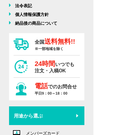
法令表記
個人情報保護方針
納品後の商品について
送料無料!!
全国
※一部地域を除く
24時間
いつでも
注文・入稿OK
電話
でのお問合せ
平日9：00～18：00
用途から選ぶ
メンバーズカード