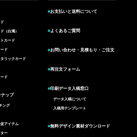
■
お支払いと送料について
ード
■
よくあるご質問
ード（白濁）
イトカード
カード
■
お問い合わせ・見積もり・ご注文
メタリックカード
■
再注文フォーム
カード
■
印刷データ入稿窓口
ンナップ
データ入稿について
チング
入稿用テンプレート
ド
販促アイテム
■
無料デザイン素材ダウンロード
ンター